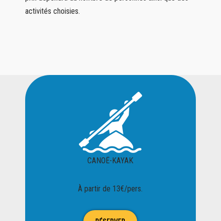
activités choisies.
CANOË-KAYAK
À partir de 13€/pers.